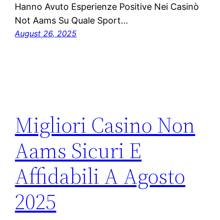
Hanno Avuto Esperienze Positive Nei Casinò
Not Aams Su Quale Sport…
August 26, 2025
Migliori Casino Non
Aams Sicuri E
Affidabili A Agosto
2025