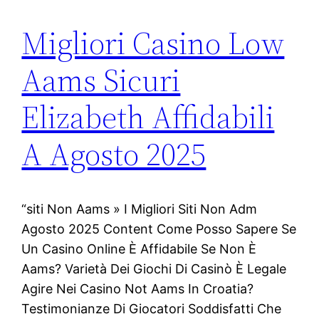
Migliori Casino Low
Aams Sicuri
Elizabeth Affidabili
A Agosto 2025
“siti Non Aams » I Migliori Siti Non Adm
Agosto 2025 Content Come Posso Sapere Se
Un Casino Online È Affidabile Se Non È
Aams? Varietà Dei Giochi Di Casinò È Legale
Agire Nei Casino Not Aams In Croatia?
Testimonianze Di Giocatori Soddisfatti Che