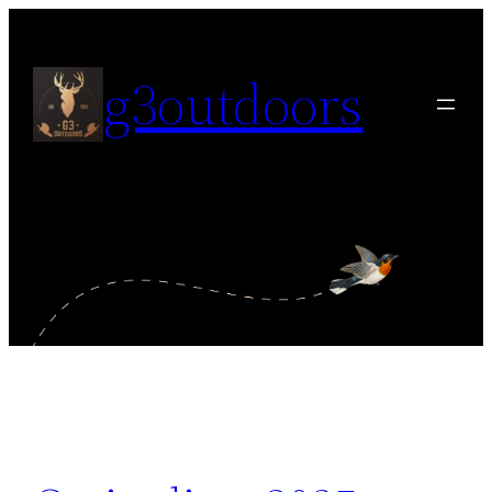
Skip
to
g3outdoors
content