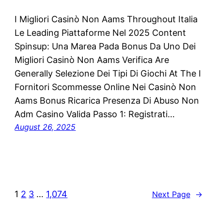
I Migliori Casinò Non Aams Throughout Italia
Le Leading Piattaforme Nel 2025 Content
Spinsup: Una Marea Pada Bonus Da Uno Dei
Migliori Casinò Non Aams Verifica Are
Generally Selezione Dei Tipi Di Giochi At The I
Fornitori Scommesse Online Nei Casinò Non
Aams Bonus Ricarica Presenza Di Abuso Non
Adm Casino Valida Passo 1: Registrati…
August 26, 2025
1
2
3
…
1,074
Next Page
→